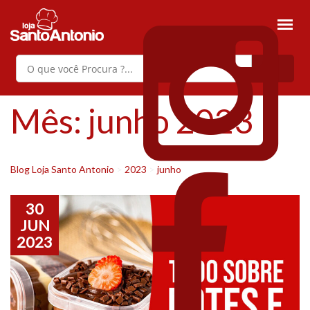
Mês:
junho 2023
Blog Loja Santo Antonio
>
2023
>
junho
30
JUN
2023