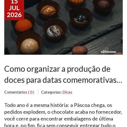
15
JUL
2026
Como organizar a produção de
doces para datas comemorativas:
calendário e planejamento
Comentários
( 0 )
Categorias:
Dicas
completo
Todo ano é a mesma história: a Páscoa chega, os
pedidos explodem, o chocolate acaba no fornecedor,
você corre para encontrar embalagens de última
hora e, no fim, fica sem conseguir entregar tudo o