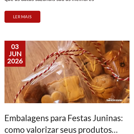
oportunidades do ano para alavancar o faturamento.
No entanto, muitos profissionais e amadores ainda
LER MAIS
limitam seus ganhos vendendo apenas unidades
soltas de pé […]
03
JUN
2026
Embalagens para Festas Juninas:
como valorizar seus produtos