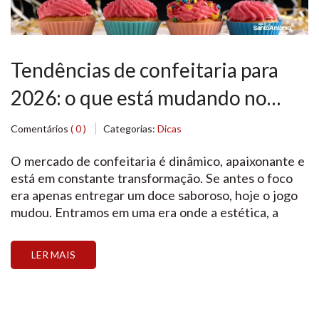
Tendências de confeitaria para
2026: o que está mudando no
consumo e como se preparar
Comentários
( 0 )
Categorias:
Dicas
O mercado de confeitaria é dinâmico, apaixonante e
está em constante transformação. Se antes o foco
era apenas entregar um doce saboroso, hoje o jogo
mudou. Entramos em uma era onde a estética, a
saudabilidade, a origem dos ingredientes e a
conexão emocional ditam as regras. Compreender o
LER MAIS
panorama atual do setor é o primeiro […]