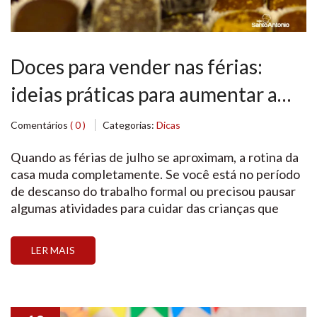
Doces para vender nas férias:
ideias práticas para aumentar a
renda
Comentários
( 0 )
Categorias:
Dicas
Quando as férias de julho se aproximam, a rotina da
casa muda completamente. Se você está no período
de descanso do trabalho formal ou precisou pausar
algumas atividades para cuidar das crianças que
estão em casa o dia todo, é muito provável que já
tenha se perguntado sobre o que vender nas férias
LER MAIS
escolares para […]