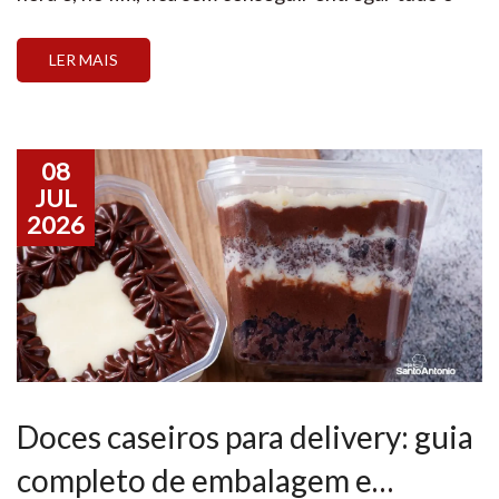
que gostaria. A sensação de frustração e o cansaço
extremo tomam conta, e o que deveria ser a época
LER MAIS
mais lucrativa […]
08
JUL
2026
Doces caseiros para delivery: guia
completo de embalagem e