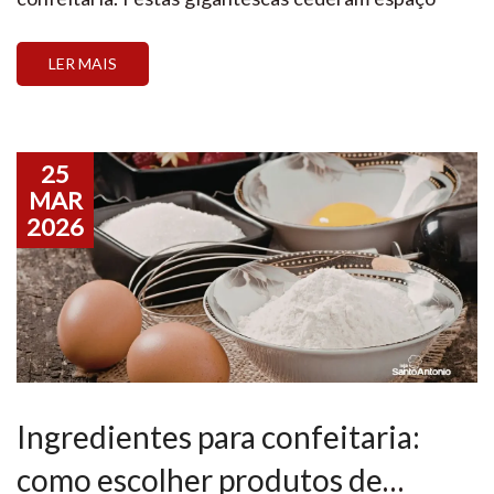
para celebrações menores, onde a qualidade e a
experiência falam mais alto que a quantidade. Nesse
LER MAIS
cenário, os doces personalizados ganharam um
protagonismo inegável. Oferecer experiências
únicas e sob medida deixou […]
25
MAR
2026
Ingredientes para confeitaria:
como escolher produtos de