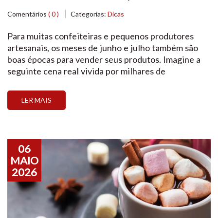
típicos
Comentários
( 0 )
Categorias:
Dicas
Para muitas confeiteiras e pequenos produtores
artesanais, os meses de junho e julho também são
boas épocas para vender seus produtos. Imagine a
seguinte cena real vivida por milhares de
empreendedores que trabalham em casa: os pedidos
de bolo de milho, paçoca e canjica começam a
LER MAIS
chegar sem parar pelo WhatsApp, a cozinha fica
tomada […]
06
MAIO
2026