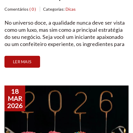
qualidade e garantir padrão nos
Comentários
( 0 )
Categorias:
Dicas
doces
No universo doce, a qualidade nunca deve ser vista
como um luxo, mas sim como a principal estratégia
do seu negócio. Seja você um iniciante apaixonado
ou um confeiteiro experiente, os ingredientes para
confeitaria que você escolhe são a alma das suas
criações. Manter um padrão rigoroso é o segredo
LER MAIS
para a fidelização de clientes. […]
18
MAR
2026