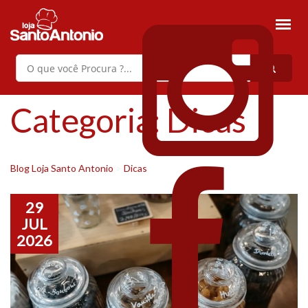
Categoria:
Dicas
Blog Loja Santo Antonio
>
Dicas
29
JUL
2026