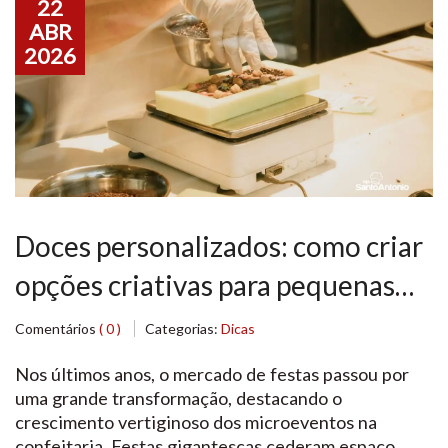
22
ABR
2026
Doces personalizados: como criar
opções criativas para pequenas
comemorações e eventos
Comentários
( 0 )
Categorias:
Dicas
Nos últimos anos, o mercado de festas passou por
uma grande transformação, destacando o
crescimento vertiginoso dos microeventos na
confeitaria. Festas gigantescas cederam espaço