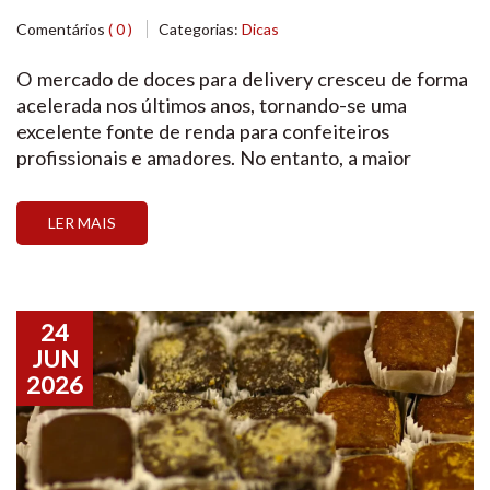
transporte seguro
Comentários
( 0 )
Categorias:
Dicas
O mercado de doces para delivery cresceu de forma
acelerada nos últimos anos, tornando-se uma
excelente fonte de renda para confeiteiros
profissionais e amadores. No entanto, a maior
barreira para quem quer entrar ou expandir as
vendas nesse formato é um medo muito
LER MAIS
compreensível: o receio de o produto chegar “feio”,
amassado ou completamente danificado […]
24
JUN
2026