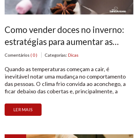
Como vender doces no inverno:
estratégias para aumentar as
vendas no frio
Comentários
( 0 )
Categorias:
Dicas
Quando as temperaturas começam a cair, é
inevitável notar uma mudança no comportamento
das pessoas. O clima frio convida ao aconchego, a
ficar debaixo das cobertas e, principalmente, a
buscar alimentos que tragam a sensação de
conforto. Para quem trabalha no setor, aprender a
LER MAIS
vender doces no inverno é uma das chaves de ouro
para […]