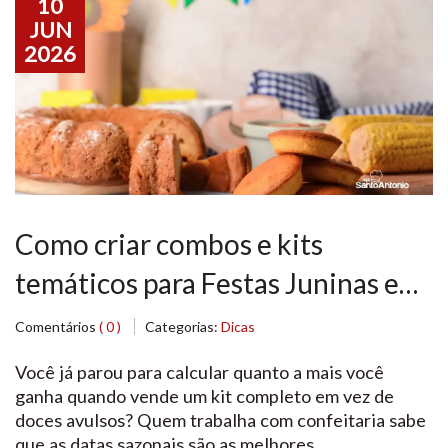
10
JUN
2026
Como criar combos e kits
temáticos para Festas Juninas e
aumentar o lucro
Comentários
( 0 )
Categorias:
Dicas
Você já parou para calcular quanto a mais você
ganha quando vende um kit completo em vez de
doces avulsos? Quem trabalha com confeitaria sabe
que as datas sazonais são as melhores