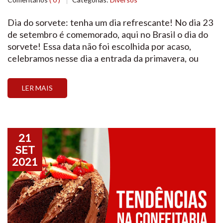
Dia do sorvete: tenha um dia refrescante! No dia 23
de setembro é comemorado, aqui no Brasil o dia do
sorvete! Essa data não foi escolhida por acaso,
celebramos nesse dia a entrada da primavera, ou
seja, com temperaturas mais altas, logo pensamos
em nos refrescar com um sorvetinho. Por morarmos
LER MAIS
em um país tropical, […]
21
SET
2021