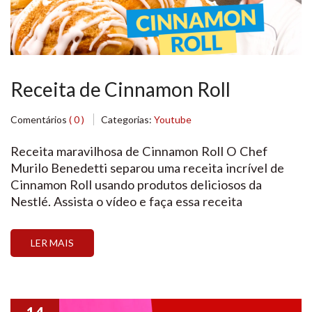
Receita de Cinnamon Roll
Comentários
( 0 )
Categorias:
Youtube
Receita maravilhosa de Cinnamon Roll O Chef
Murilo Benedetti separou uma receita incrível de
Cinnamon Roll usando produtos deliciosos da
Nestlé. Assista o vídeo e faça essa receita
maravilhosa e lembre-se que você pode encontrar
os produtos Nestlé para fazer a sua receita em nossa
LER MAIS
loja virtual. Ah, não se esqueça de se inscrever em
[…]