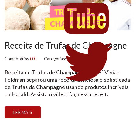
Receita de Trufas de Champagne
Comentários
( 0 )
Categorias:
Diversos
Receita de Trufas de Champagne A Chef Vivian
Feldman separou uma receita deliciosa e sofisticada
de Trufas de Champagne usando produtos incríveis
da Harald. Assista o vídeo, faça essa receita
maravilhosa e lembre-se que você pode encontrar
os produtos utilizados em nossa loja virtual. Ah! E
LER MAIS
não esqueça de se inscrever em nosso canal do
Youtube […]