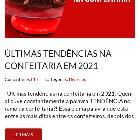
ÚLTIMAS TENDÊNCIAS NA
CONFEITARIA EM 2021
Comentários
( 1 )
Categorias:
Diversos
Últimas tendências na confeitaria em 2021. Quem
aí ouve constantemente a palavra TENDÊNCIA no
ramo da confeitaria?! Essa é uma palavra que está
entre as mais ditas entre os confeiteiros, depois dos
doces, é claro. Com a ajuda das redes sociais, as
tendências estão cada vez mais evidentes, e para
LER MAIS
você não ficar de […]