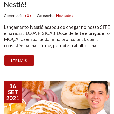
Nestlé!
Comentários
( 0 )
Categorias:
Novidades
Lançamento Nestlé acabou de chegar no nosso SITE
e na nossa LOJA FÍSICA!! Doce de leite e brigadeiro
MOÇA fazem parte da linha profissional, com a
consistência mais firme, permite trabalhos mais
precisos com bicos de confeitar, ideal para rechear,
decorar e cobrir. Já vem pronto para o uso!!! Com
LER MAIS
uma embalagem de 1,01kg, super […]
16
SET
2021