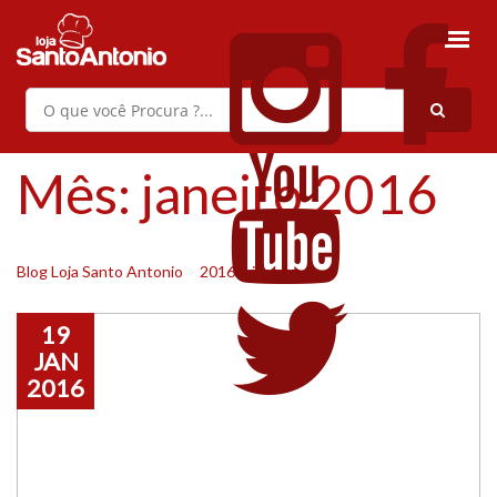
Mês:
janeiro 2016
Blog Loja Santo Antonio
>
2016
>
janeiro
19
JAN
2016