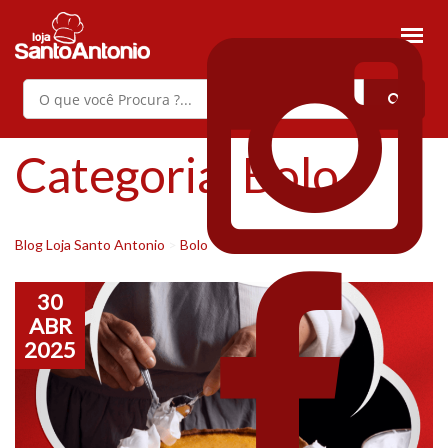
Categoria:
Bolo
Blog Loja Santo Antonio
>
Bolo
30
ABR
2025