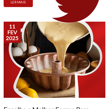
LER MAIS
por que seu bolo solou ou como evitar que o […]
11
FEV
2025