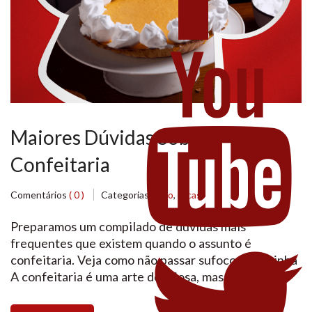
Maiores Dúvidas Sobre
Confeitaria
Comentários
( 0 )
Categorias:
Bolo
,
Dicas
Preparamos um compilado de dúvidas mais
frequentes que existem quando o assunto é
confeitaria. Veja como não passar sufoco na cozinha
A confeitaria é uma arte deliciosa, mas cheia de
detalhes que podem gerar dúvidas, especialmente
para quem está começando. Se você já se perguntou