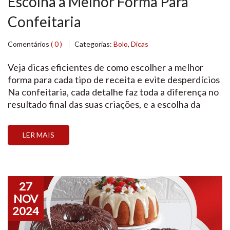
Escolha a Melhor Forma Para
Confeitaria
Comentários
( 0 )
Categorias:
Bolo
,
Dicas
Veja dicas eficientes de como escolher a melhor
forma para cada tipo de receita e evite desperdícios
Na confeitaria, cada detalhe faz toda a diferença no
resultado final das suas criações, e a escolha da
forma certa é um dos fatores mais importantes para
que tudo saia perfeitamente bem. Usar a forma
LER MAIS
adequada para cada […]
27
NOV
2024