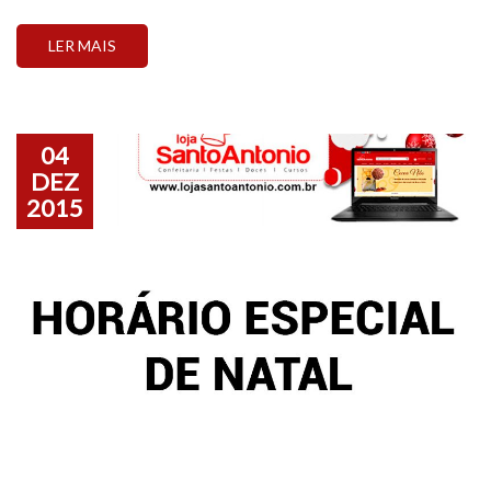
Google Image
LER MAIS
04
DEZ
2015