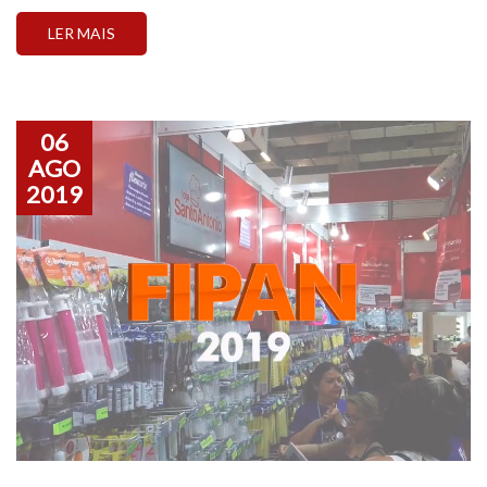
com o chocolate ou quem quer iniciar nesse ramo,
LER MAIS
preparamos uma playlist no nosso canal do […]
06
AGO
2019