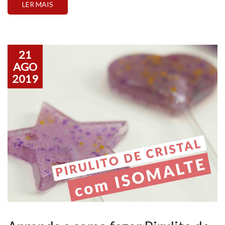
LER MAIS
durabilidade e é super fácil de preparar! É […]
21
AGO
2019