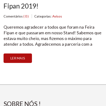
Fipan 2019!
Comentários
( 0 )
Categorias:
Avisos
Queremos agradecer a todos que foram na Feira
Fipan e que passaram em nosso Stand! Sabemos que
estava muito cheio, mas fizemos o máximo para
atender a todos. Agradecemos a parceria com a
BlueStarNet que foi um sucesso! E agradecemos a
você que confiou no nosso trabalho e nos nossos
LER MAIS
preços! Obrigada a todos que fizeram […]
SOBRE NÓS !