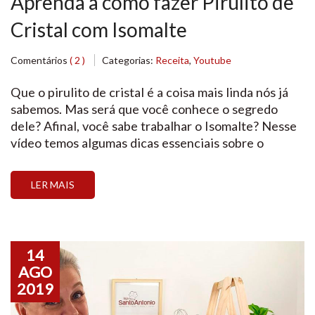
Aprenda a como fazer Pirulito de
Cristal com Isomalte
Comentários
( 2 )
Categorias:
Receita
,
Youtube
Que o pirulito de cristal é a coisa mais linda nós já
sabemos. Mas será que você conhece o segredo
dele? Afinal, você sabe trabalhar o Isomalte? Nesse
vídeo temos algumas dicas essenciais sobre o
Isomalte. Confira essa receita e depois nos mande
uma foto da sua criação! ♥ Vamos precisar de: 200g
LER MAIS
de isomalte […]
14
AGO
2019