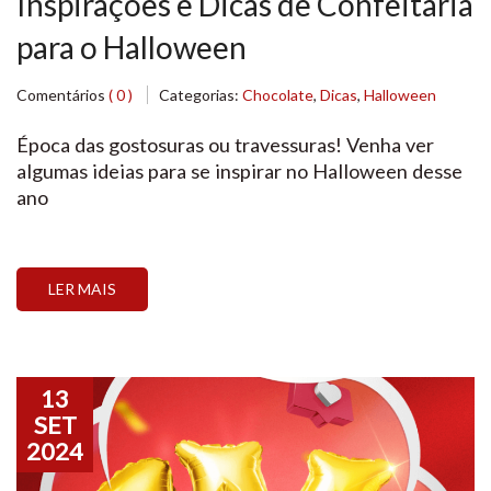
Inspirações e Dicas de Confeitaria
para o Halloween
Comentários
( 0 )
Categorias:
Chocolate
,
Dicas
,
Halloween
Época das gostosuras ou travessuras! Venha ver
algumas ideias para se inspirar no Halloween desse
ano
LER MAIS
13
SET
2024