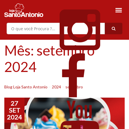
Mês:
setembro
2024
Blog Loja Santo Antonio
>
2024
>
setembro
27
SET
2024