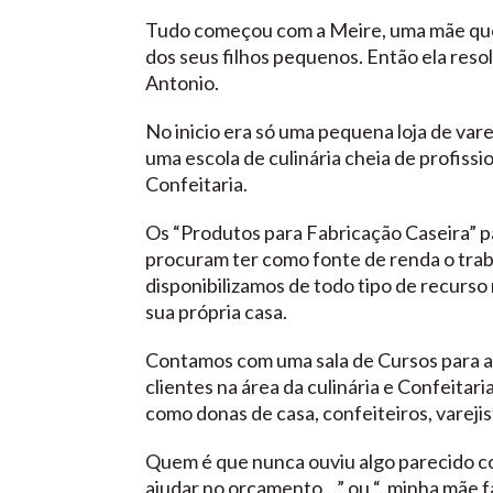
Tudo começou com a Meire, uma mãe que 
dos seus filhos pequenos. Então ela reso
Antonio.
No inicio era só uma pequena loja de var
uma escola de culinária cheia de profissi
Confeitaria.
Os “Produtos para Fabricação Caseira” p
procuram ter como fonte de renda o trab
disponibilizamos de todo tipo de recur
sua própria casa.
Contamos com uma sala de Cursos para 
clientes na área da culinária e Confeitar
como donas de casa, confeiteiros, vareji
Quem é que nunca ouviu algo parecido c
ajudar no orçamento…” ou “..minha mãe faz