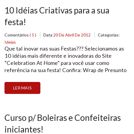
10 Idéias Criativas para a sua
festa!
Comentários
( 5 )
Data
20 De Abril De 2012
Categorias:
Ideias
Que tal inovar nas suas Festas??? Selecionamos as
10 idéias mais diferente e inovadoras do Site
“Celebration At Home” para você usar como
referência na sua festa! Confira: Wrap de Presunto
e Queijo espetado no Garfo Descartável Vidros
novos, velhos e de diferentes tamanhos com flores
LER MAIS
para a decoração Aguá ou Suco servidos com […]
Curso p/ Boleiras e Confeiteiras
iniciantes!