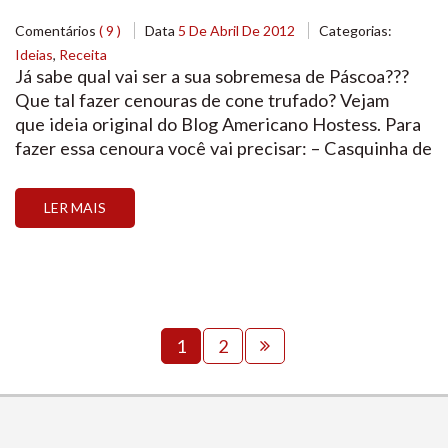
Comentários
( 9 )
Data
5 De Abril De 2012
Categorias:
Ideias
,
Receita
Já sabe qual vai ser a sua sobremesa de Páscoa???
Que tal fazer cenouras de cone trufado? Vejam
que ideia original do Blog Americano Hostess. Para
fazer essa cenoura você vai precisar: – Casquinha de
Sorvete (Biscoito Doce / Marvi), – Chocolate
Laranja ou corante laranja p/ chocolate e chocolate
LER MAIS
branco), – Marshmallow ou creme amanteigado, –
Açúcar cristal […]
1
2