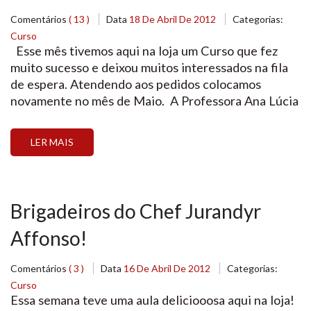
Comentários
( 13 )
Data
18 De Abril De 2012
Categorias:
Curso
Esse mês tivemos aqui na loja um Curso que fez
muito sucesso e deixou muitos interessados na fila
de espera. Atendendo aos pedidos colocamos
novamente no mês de Maio. A Professora Ana Lúcia
ensinou tudo para quem quer iniciar no ramo de
Bolos e Confeitaria e p/ finalizar fez 10 bolos
LER MAIS
decorados em aula. […]
Brigadeiros do Chef Jurandyr
Affonso!
Comentários
( 3 )
Data
16 De Abril De 2012
Categorias:
Curso
Essa semana teve uma aula deliciooosa aqui na loja!