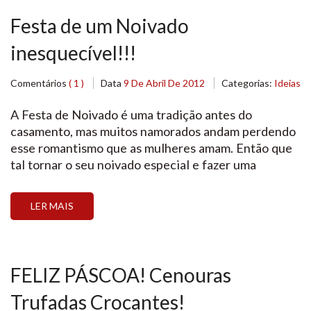
Festa de um Noivado
inesquecível!!!
Comentários
( 1 )
Data
9 De Abril De 2012
Categorias:
Ideias
A Festa de Noivado é uma tradição antes do
casamento, mas muitos namorados andam perdendo
esse romantismo que as mulheres amam. Então que
tal tornar o seu noivado especial e fazer uma
recepção em casa, reunir amigos e familiares com
uma decoração assim linda? Você irá gastar pouco e
LER MAIS
com certeza terá uma
recordação inesquecível desse dia! […]
FELIZ PÁSCOA! Cenouras
Trufadas Crocantes!