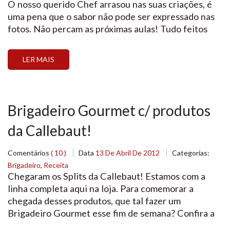
O nosso querido Chef arrasou nas suas criações, é
uma pena que o sabor não pode ser expressado nas
fotos. Não percam as próximas aulas! Tudo feitos
com os deliciosos produtos Callebaut e Fabbri. Aqui
na loja tem tudo! Brigadeiros mistos de Chocolate e
LER MAIS
Morango. […]
Brigadeiro Gourmet c/ produtos
da Callebaut!
Comentários
( 10 )
Data
13 De Abril De 2012
Categorias:
Brigadeiro
,
Receita
Chegaram os Splits da Callebaut! Estamos com a
linha completa aqui na loja. Para comemorar a
chegada desses produtos, que tal fazer um
Brigadeiro Gourmet esse fim de semana? Confira a
Receita: * * Receita de Brigadeiro Gourmet! * * 2