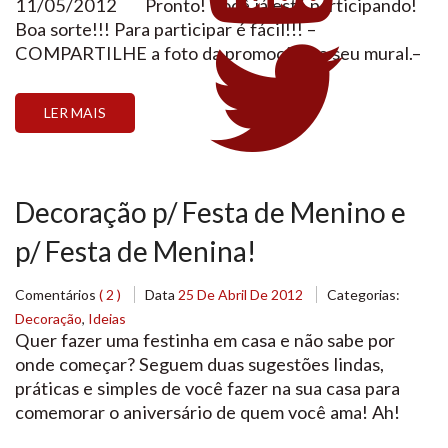
11/05/2012 Pronto! Você já está participando!
Boa sorte!!! Para participar é fácil!!! –
COMPARTILHE a foto da promoção no seu mural.–
CURTA nossa página (Fan Page)– INSCREVAM-SE
aqui na aba PROMOÇÃO DA NOSSA PÁGINA O
LER MAIS
sorteio será no dia 11/05/2012 (sexta-feira) para
você passar […]
Decoração p/ Festa de Menino e
p/ Festa de Menina!
Comentários
( 2 )
Data
25 De Abril De 2012
Categorias:
Decoração
,
Ideias
Quer fazer uma festinha em casa e não sabe por
onde começar? Seguem duas sugestões lindas,
práticas e simples de você fazer na sua casa para
comemorar o aniversário de quem você ama! Ah!
Todos os detalhes, decorações, descartáveis,