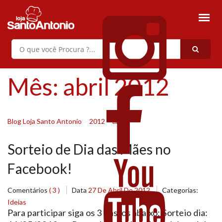
Mês:
abril 2012
Blog Loja Santo Antonio
>
2012
>
abril
Sorteio de Dia das Mães no
Facebook!
Comentários
( 3 )
Data
27 De Abril De 2012
Categorias:
Ideias
Para participar siga os 3 passos abaixo: Sorteio dia: