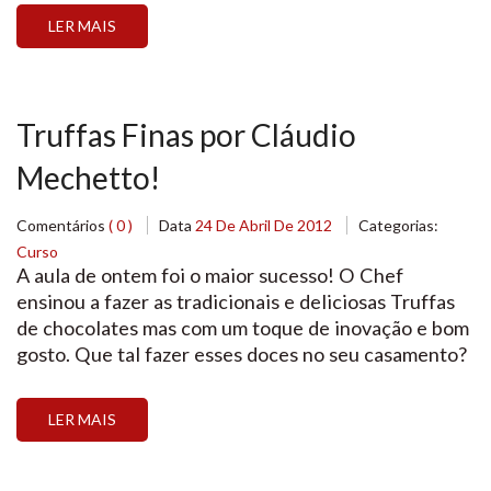
toalhas, guloseimas e ingredientes você encontra
LER MAIS
aqui na Loja Santo Antonio! Desperte sua
criatividade e venha conhecer […]
Truffas Finas por Cláudio
Mechetto!
Comentários
( 0 )
Data
24 De Abril De 2012
Categorias:
Curso
A aula de ontem foi o maior sucesso! O Chef
ensinou a fazer as tradicionais e deliciosas Truffas
de chocolates mas com um toque de inovação e bom
gosto. Que tal fazer esses doces no seu casamento?
Rosas Trufadas de Chocolate Caixa de Trufas
peroladas
LER MAIS