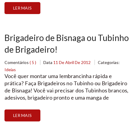
latas de Leite Condensado Moça 1/2 lata de Creme
LER MAIS
de Leite Nestlé 300g […]
Brigadeiro de Bisnaga ou Tubinho
de Brigadeiro!
Comentários
( 5 )
Data
11 De Abril De 2012
Categorias:
Ideias
Você quer montar uma lembrancinha rápida e
prática? Faça Brigadeiros no Tubinho ou Brigadeiro
de Bisnaga! Você vai precisar dos Tubinhos brancos,
adesivos, brigadeiro pronto e uma manga de
confeitar. * Aqui na loja você encontra tuudo para
deixar a sua lembrancinha pronta! Cartelas de
LER MAIS
Adesivos em diversas cores: Bisnaga vazia branca,
rosa ou […]