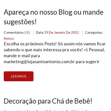
Apareça no nosso Blog ou mande
sugestões!
Comentários
( 0 )
Data
19 De Janeiro De 2011
Categorias:
Avisos
Escolha os próximos Posts! Só assim nós vamos ficar
sabendo o que mais interessa pra vocês! =) Pessoal,
mande e-mail para
marketing@lojasantoantonio.com.br para sugerir
temas de posts relacionados a Festas,
Casamentos, Culinária, Chocolate, Confeitaria,
LER MAIS
Cursos e Artesanato ou então mande por
comentários! Quem for cliente da loja e quer
divulgar suas criações aqui no Blog, pode mandar […]
Decoração para Chá de Bebê!