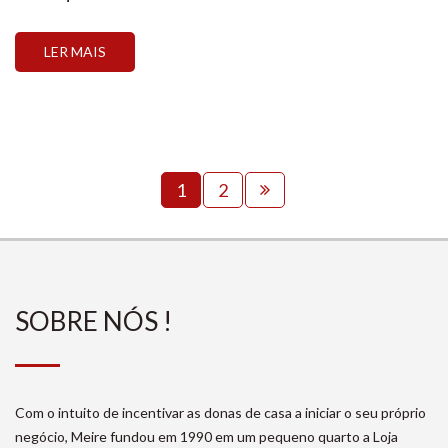
muita atenção nos detalhes… eles fazem toda a
diferença em uma festa infantil! Todos os doces e as
LER MAIS
decorações você encontra aqui na Loja […]
1
2
SOBRE NÓS !
Com o intuito de incentivar as donas de casa a iniciar o seu próprio
negócio, Meire fundou em 1990 em um pequeno quarto a Loja