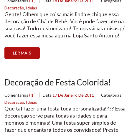
Comentários
( 1 )
Data
18 De Janeiro De 2011
Categorias:
Decoração
,
Ideias
Gente! Olhem que coisa mais linda e chique essa
decoração de Chá de Bebê! Você pode fazer até na
sua casa! Tudo customizado! Temos várias coisas p/
você fazer essa mesa aqui na Loja Santo Antonio!
Temos Cup cakes, wrappers, vasinhos e regadores
de aluminio, guloseimas, pasta americana e muito
LER MAIS
mais… Cubra a mesa com […]
Decoração de Festa Colorida!
Comentários
( 1 )
Data
17 De Janeiro De 2011
Categorias:
Decoração
,
Ideias
Que tal fazer uma festa toda personalizada!??? Essa
decoração serve para todas as idades e para
meninos e meninas! Uma festa super simples de
fazer que encantará todos os convidados! Preste