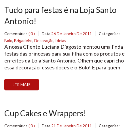
Tudo para festas é na Loja Santo
Antonio!
Comentários
( 0 )
Data
26 De Janeiro De 2011
Categorias:
Bolo
,
Brigadeiro
,
Decoração
,
Ideias
A nossa Cliente Luciana D’agosto montou uma linda
festas das princesas para sua filha com os produtos e
enfeites da Loja Santo Antonio. Olhem que capricho
essa decoração, esses doces e o Bolo! E para quem
quer um bolo decorado como este ou esses docinhos
maravilhosos, entre em contato com ela! Luciana
LER MAIS
D’agosto: (11) 2295-6789 […]
Cup Cakes e Wrappers!
Comentários
( 0 )
Data
21 De Janeiro De 2011
Categorias: