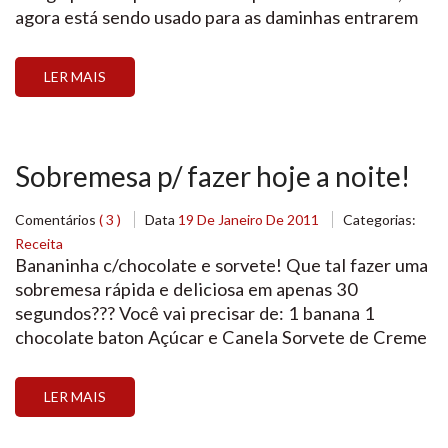
agora está sendo usado para as daminhas entrarem
na igreja! E que criança não gosta de ganhar um
pirulito depois da cerimônia? Aqui na Loja Santo
LER MAIS
Antonio temos Pirulitos de todos […]
Sobremesa p/ fazer hoje a noite!
Comentários
( 3 )
Data
19 De Janeiro De 2011
Categorias:
Receita
Bananinha c/chocolate e sorvete! Que tal fazer uma
sobremesa rápida e deliciosa em apenas 30
segundos??? Você vai precisar de: 1 banana 1
chocolate baton Açúcar e Canela Sorvete de Creme
Modo de preparo: Faça um corte de comprido na
Banana com casca e insira um chocolate batom
LER MAIS
Coloque no microondas de 20 a 30 segundos […]