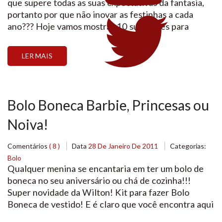
que supere todas as suas expectativas da fantasia,
portanto por que não inovar as festinhas a cada
ano??? Hoje vamos mostrar 10 sugestões para
deixar sua festa mais criativa e colorida. Compre em
nossa Loja Virtual:
LER MAIS
http://www.lojasantoantonio.com.br Guardanapo de
tecido colorido com um laço e um pirulito. […]
Bolo Boneca Barbie, Princesas ou
Noiva!
Comentários
( 8 )
Data
28 De Janeiro De 2011
Categorias:
Bolo
Qualquer menina se encantaria em ter um bolo de
boneca no seu aniversário ou chá de cozinha!!!
Super novidade da Wilton! Kit para fazer Bolo
Boneca de vestido! E é claro que você encontra aqui
na Loja Santo Antonio. Na embalagem vem todas as