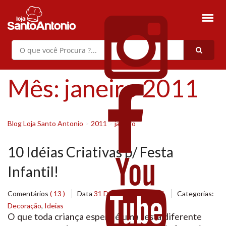
Mês:
janeiro 2011
Blog Loja Santo Antonio
>
2011
>
janeiro
10 Idéias Criativas p/ Festa
Infantil!
Comentários
( 13 )
Data
31 De Janeiro De 2011
Categorias:
Decoração
,
Ideias
O que toda criança espera é uma festa diferente