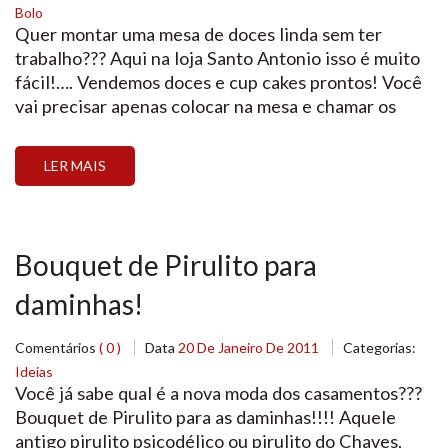
Bolo
Quer montar uma mesa de doces linda sem ter
trabalho??? Aqui na loja Santo Antonio isso é muito
fácil!…. Vendemos doces e cup cakes prontos! Você
vai precisar apenas colocar na mesa e chamar os
convidados! Os Cup Cakes são de Chocolate
recheado com chocolate e Baunilha recheado com
LER MAIS
Morango! E tem também os Wrappers […]
Bouquet de Pirulito para
daminhas!
Comentários
( 0 )
Data
20 De Janeiro De 2011
Categorias:
Ideias
Você já sabe qual é a nova moda dos casamentos???
Bouquet de Pirulito para as daminhas!!!! Aquele
antigo pirulito psicodélico ou pirulito do Chaves,