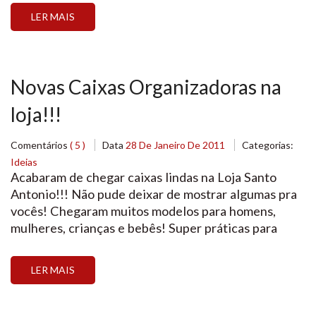
instruções passo-a-passo para você montar o bolo!
LER MAIS
Compre o Kit e […]
Novas Caixas Organizadoras na
loja!!!
Comentários
( 5 )
Data
28 De Janeiro De 2011
Categorias:
Ideias
Acabaram de chegar caixas lindas na Loja Santo
Antonio!!! Não pude deixar de mostrar algumas pra
vocês! Chegaram muitos modelos para homens,
mulheres, crianças e bebês! Super práticas para
presentear, organizar armários e até mesmo decorar
mesas de festa! E o mehor de tudo!!! Um preço que
LER MAIS
você não encontra em lugar nenhum. Venha
conferir essa variedade que […]