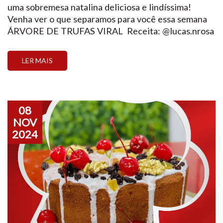
uma sobremesa natalina deliciosa e lindíssima!
Venha ver o que separamos para você essa semana
ÁRVORE DE TRUFAS VIRAL Receita: @‌lucas.nrosa
INGREDIENTES PREPARO Validade: 10 dias em
geladeiraRendimento: 1 Árvore CUPCAKES
LER MAIS
NATALINOS LUCRATIVOS Receita:
@‌chefdouglasfaria e @‌_mavalerio INGREDIENTES
Massa: Brigadeiro de chocolate: Chantilly
estabilizado: PREPARO […]
08
NOV
2024