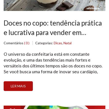
Doces no copo: tendência prática
e lucrativa para vender em
eventos e festas de fim de ano
Comentários
( 0 )
Categorias:
Dicas
,
Natal
O universo da confeitaria está em constante
evolução, e uma das tendências mais fortes e
versáteis dos últimos tempos são os doces no copo.
Se você busca uma forma de inovar seu cardápio,
aumentar suas vendas e encantar clientes, esta é a
aposta certa. Unindo uma estética impecável com a
LER MAIS
máxima praticidade, as sobremesas individuais […]