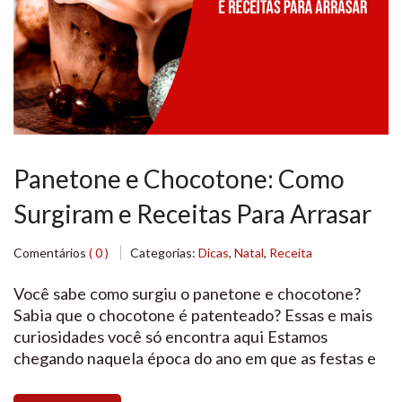
Panetone e Chocotone: Como
Surgiram e Receitas Para Arrasar
Comentários
( 0 )
Categorias:
Dicas
,
Natal
,
Receita
Você sabe como surgiu o panetone e chocotone?
Sabia que o chocotone é patenteado? Essas e mais
curiosidades você só encontra aqui Estamos
chegando naquela época do ano em que as festas e
celebrações estão muito em alta por causa do Natal.
Então nessa matéria, trouxemos algumas