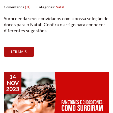
Confeitaria?
Comentários
( 0 )
Categorias:
Natal
Surpreenda seus convidados com a nossa seleção de
doces para o Natal! Confira o artigo para conhecer
diferentes sugestões.
LER MAIS
14
NOV
2023