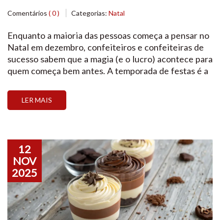
presentes artesanais para lucrar
Comentários
( 0 )
Categorias:
Natal
mais no fim de ano
Enquanto a maioria das pessoas começa a pensar no
Natal em dezembro, confeiteiros e confeiteiras de
sucesso sabem que a magia (e o lucro) acontece para
quem começa bem antes. A temporada de festas é a
oportunidade de ouro para o nosso setor, e um bom
planejamento de confeitaria para o Natal iniciado
LER MAIS
com antecedência, […]
12
NOV
2025