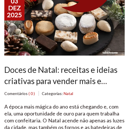
03
DEZ
2025
Doces de Natal: receitas e ideias
criativas para vender mais e
encantar seus clientes
Comentários
( 0 )
Categorias:
Natal
A época mais mágica do ano está chegando e, com
ela, uma oportunidade de ouro para quem trabalha
com confeitaria. O Natal acende não apenas as luzes
da cidade, mas também os fornos e as batedeiras de