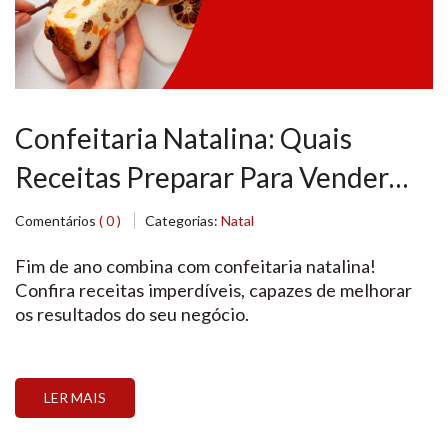
Confeitaria Natalina: Quais
Receitas Preparar Para Vender
Mais Nessa Época do Ano
Comentários
( 0 )
Categorias:
Natal
Fim de ano combina com confeitaria natalina!
Confira receitas imperdíveis, capazes de melhorar
os resultados do seu negócio.
LER MAIS