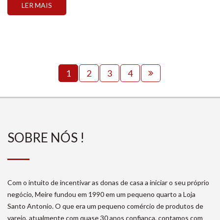
LER MAIS
curiosidades de como surgiu o famoso panetone e
[…]
1
2
3
4
SOBRE NÓS !
Com o intuito de incentivar as donas de casa a iniciar o seu próprio
negócio, Meire fundou em 1990 em um pequeno quarto a Loja
Santo Antonio. O que era um pequeno comércio de produtos de
varejo, atualmente com quase 30 anos confiança, contamos com