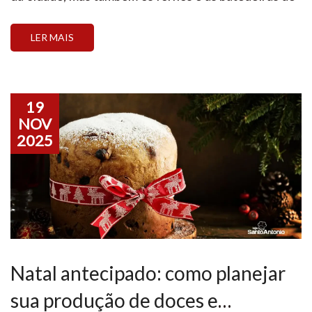
confeiteiros profissionais e amadores. Esta é a
temporada em que a busca por sabores que abraçam,
LER MAIS
presentes que […]
19
NOV
2025
Natal antecipado: como planejar
sua produção de doces e