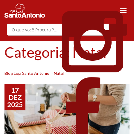
Categoria:
Natal
Blog Loja Santo Antonio
>
Natal
17
DEZ
2025