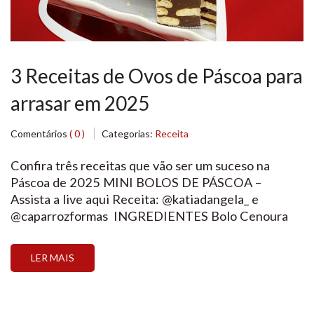
3 Receitas de Ovos de Páscoa para
arrasar em 2025
Comentários
( 0 )
Categorias:
Receita
Confira três receitas que vão ser um suceso na
Páscoa de 2025 MINI BOLOS DE PÁSCOA –
Assista a live aqui Receita: @katiadangela_ e
@caparrozformas INGREDIENTES Bolo Cenoura
com chocolate: PREPARO Validade: 5
diasRendimento: 2 Coelhinhos com 145g de massa,
LER MAIS
1 Barra com 250g de massa e 1 Coelho oval com
315g OVO TRUFADO DE […]