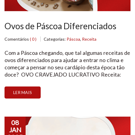
Ovos de Páscoa Diferenciados
Comentários
( 0 )
Categorias:
Páscoa
,
Receita
Com a Páscoa chegando, que tal algumas receitas de
ovos diferenciados para ajudar a entrar no clima e
começar a pensar no seu cardápio desta época tão
doce? OVO CRAVEJADO LUCRATIVO Receita:
@‌douglasconfeita e @‌ovomaltine INGREDIENTES
Casca: Montagem: PREPARO Rendimento: 1 ovo
LER MAIS
cravejadoValidade: 15 dias MINI OVO RUBY COM
MARSHMALLOW DE COCO Receita: @‌cesaryukio
e […]
08
JAN