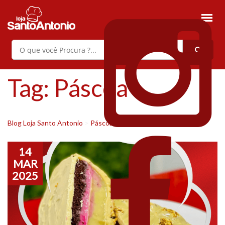
Tag:
Páscoa
Blog Loja Santo Antonio
>
Páscoa
14
MAR
2025