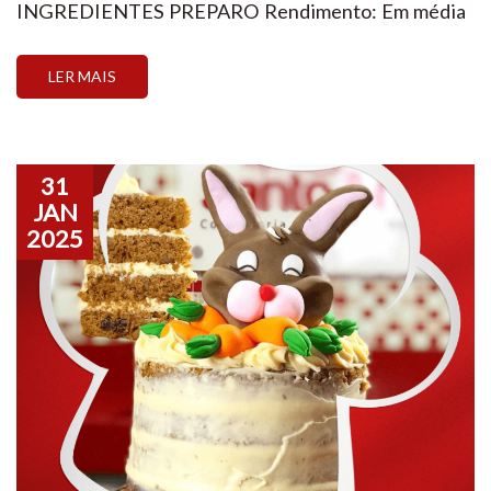
INGREDIENTES PREPARO Rendimento: Em média
33 brigadeiros de 18g cadaValidade: 5 dias
refrigerado ou 90 dias congelado a -18°C RECHEIO
LER MAIS
DE MARACUJÁ Receita: @sandraozeas
INGREDIENTES PREPARO Rendimento: 450g
Validade: 10 dias refrigerado CREME DE COCO
Receita: @chefeanacosta INGREDIENTES
31
PREPARO […]
JAN
2025