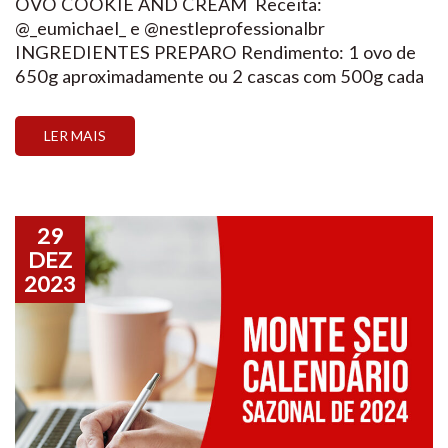
OVO COOKIE AND CREAM Receita:
@_eumichael_ e @nestleprofessionalbr
INGREDIENTES PREPARO Rendimento: 1 ovo de
650g aproximadamente ou 2 cascas com 500g cada
(desde que se preencha cada banda com mais Pasta
Galak com Negresco) Validade: 20 dias OVO DE
LER MAIS
COLHER RED VELVET Receita: @callebautbrasil: e
@caiquebakeoff7 INGREDIENTES Massa do ovo:
Ganache de cream cheese: PREPARO […]
29
DEZ
2023