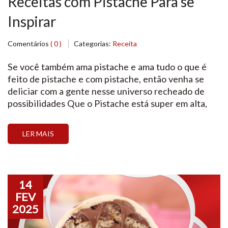
Receitas com Pistache Para se
Inspirar
Comentários
( 0 )
Categorias:
Receita
Se você também ama pistache e ama tudo o que é
feito de pistache e com pistache, então venha se
deliciar com a gente nesse universo recheado de
possibilidades Que o Pistache está super em alta,
todo mundo sabe, e que na Páscoa desse ano essa
oleaginosa vai ser o carro chefe de muita gente, […]
LER MAIS
14
FEV
2025