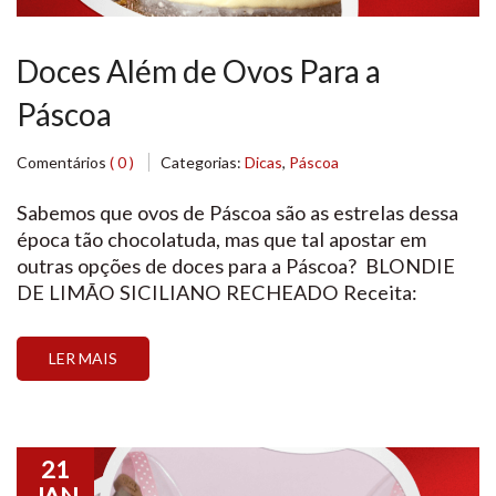
Doces Além de Ovos Para a
Páscoa
Comentários
( 0 )
Categorias:
Dicas
,
Páscoa
Sabemos que ovos de Páscoa são as estrelas dessa
época tão chocolatuda, mas que tal apostar em
outras opções de doces para a Páscoa? BLONDIE
DE LIMÃO SICILIANO RECHEADO Receita:
@‌confeiteiromichael e @‌blendcoberturas
INGREDIENTES Massa: Recheio/cobertura:
LER MAIS
PREPARO Massa: Recheio/cobertura: Rendimento:
12 unidadesValidade: 5 dias em temperatura
ambiente ou 3 meses congelado CARROT CAKE DE
PÁSCOA […]
21
JAN