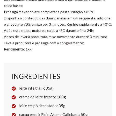
calda base);
Prossiga mexendo até completar a pasteurização a 85°C;
Disponha o conteúdo das duas panelas em um recipiente, adicione
o chocolate 70% e mixe por 3 minutos. Resfrie rapidamente a 40°C;
Após esta etapa, mature a calda a 4°C durante 4h a 24h;
Antes de levar à produtora, mixe novamente durante 3 minutos;
Leve à produtora e prossiga com o congelamento;
Rendimento:
1kg.
INGREDIENTES
leite integral:
635g
creme de leite fresco:
100g
leite em pó desnatado:
35g
cacau em pó Plein Arome Callebaut:
50g