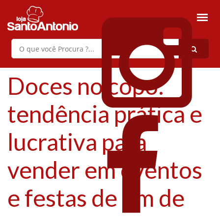
Doces no copo:
tendência prática e
lucrativa para
vender em eventos
e festas de fim de