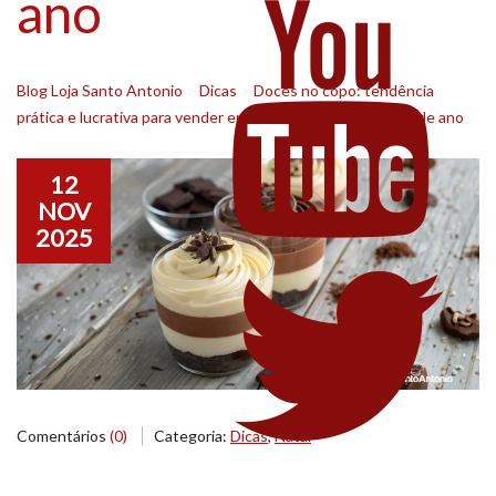
ano
Blog Loja Santo Antonio
>
Dicas
>
Doces no copo: tendência
prática e lucrativa para vender em eventos e festas de fim de ano
12
NOV
2025
Comentários
(0)
Categoria:
Dicas
,
Natal