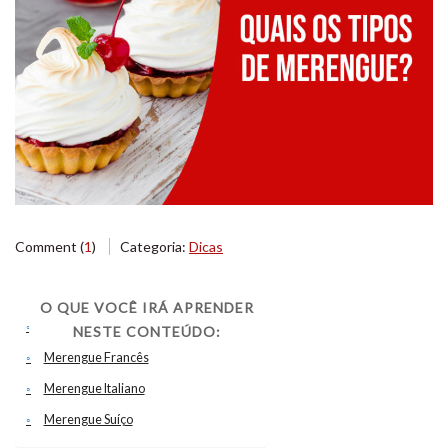
Comment (
1
)
Categoria:
Dicas
O QUE VOCÊ IRÁ APRENDER
Você conhece os tipos de merengue?
NESTE CONTEÚDO:
Merengue Francês
Merengue Italiano
Merengue Suíço