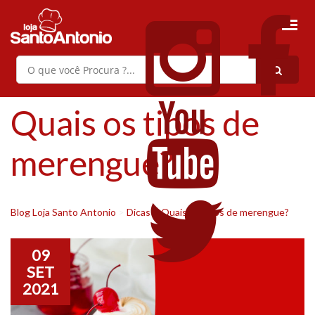
Quais os tipos de
merengue?
Blog Loja Santo Antonio
>
Dicas
>
Quais os tipos de merengue?
09
SET
2021