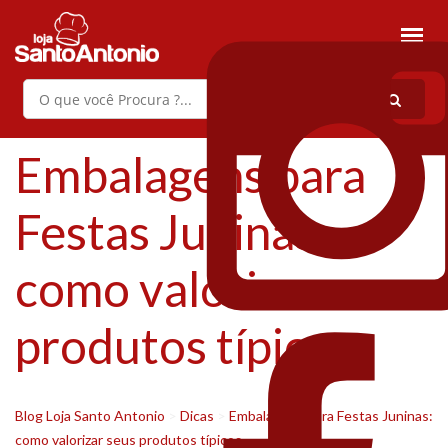
Embalagens para
Festas Juninas:
como valorizar seus
produtos típicos
Blog Loja Santo Antonio
>
Dicas
>
Embalagens para Festas Juninas:
como valorizar seus produtos típicos