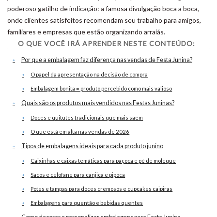
poderoso gatilho de indicação: a famosa divulgação boca a boca,
onde clientes satisfeitos recomendam seu trabalho para amigos,
familiares e empresas que estão organizando arraiás.
O QUE VOCÊ IRÁ APRENDER NESTE CONTEÚDO:
Por que a embalagem faz diferença nas vendas de Festa Junina?
O papel da apresentação na decisão de compra
Embalagem bonita = produto percebido como mais valioso
Quais são os produtos mais vendidos nas Festas Juninas?
Doces e quitutes tradicionais que mais saem
O que está em alta nas vendas de 2026
Tipos de embalagens ideais para cada produto junino
Caixinhas e caixas temáticas para paçoca e pé de moleque
Sacos e celofane para canjica e pipoca
Potes e tampas para doces cremosos e cupcakes caipiras
Embalagens para quentão e bebidas quentes