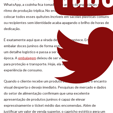
WhatsApp, a cozinha fica tomada pelo aroma de especiarias e o
ritmo de produção triplica. No entanto, no momento da entrega,
colocar todos esses quitutes incríveis em sacolas plásticas comuns
ou recipientes sem identidade acaba apagando o brilho de horas de
dedicação.
É exatamente aqui que a virada de chave acontece. Entender como
embalar doces juninos de forma estratégica deixa de ser apenas
um detalhe logístico e passa a ser o coração do seu negócio nessa
época. A
embalagem
deixou de ser vista como um mero envoltório
para proteção e transporte. Hoje, ela é parte fundamental da
experiência de consumo.
Quando o cliente recebe um produto bem posicionado, o encanto
visual desperta o desejo imediato. Pesquisas de mercado e dados
do setor de alimentação confirmam que uma excelente
apresentação de produtos juninos é capaz de elevar
expressivamente o ticket médio das encomendas. Além de
justificar um valor de venda superior, o capricho estético gera um