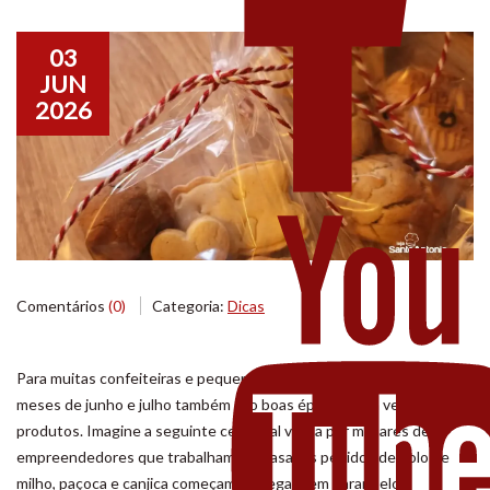
03
JUN
2026
Comentários
(0)
Categoria:
Dicas
Para muitas confeiteiras e pequenos produtores artesanais, os
meses de junho e julho também são boas épocas para vender seus
produtos. Imagine a seguinte cena real vivida por milhares de
empreendedores que trabalham em casa: os pedidos de bolo de
milho, paçoca e canjica começam a chegar sem parar pelo