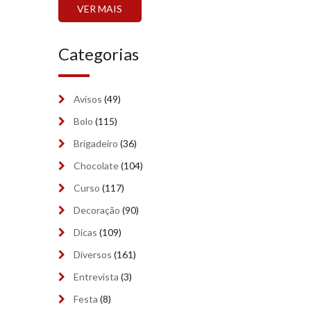
outubro 2024
(7)
VER MAIS
setembro 2024
(6)
Categorias
agosto 2024
(2)
julho 2024
(2)
Avisos
(49)
junho 2024
(2)
Bolo
(115)
maio 2024
Brigadeiro
(7)
(36)
Chocolate
(104)
abril 2024
(9)
Curso
(117)
março 2024
(6)
Decoração
(90)
fevereiro 2024
(5)
Dicas
(109)
Diversos
(161)
janeiro 2024
(9)
Entrevista
(3)
dezembro 2023
(8)
Festa
(8)