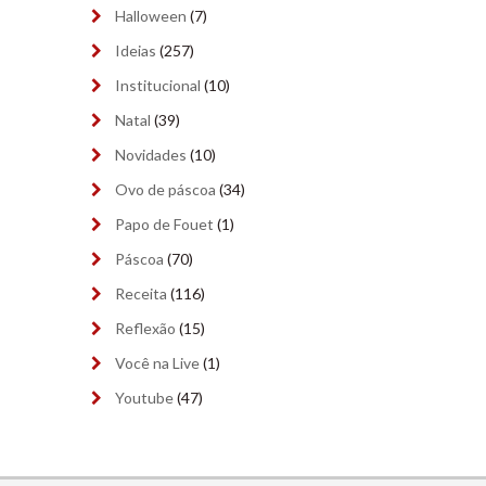
novembro 2023
(9)
Halloween
(7)
outubro 2023
(9)
Ideias
(257)
Institucional
(10)
setembro 2023
(9)
Natal
(39)
agosto 2023
(9)
Novidades
(10)
julho 2023
(8)
Ovo de páscoa
(34)
Papo de Fouet
(1)
junho 2023
(9)
Páscoa
(70)
maio 2023
(9)
Receita
(116)
abril 2023
(8)
Reflexão
(15)
março 2023
(9)
Você na Live
(1)
Youtube
(47)
fevereiro 2023
(4)
janeiro 2023
(9)