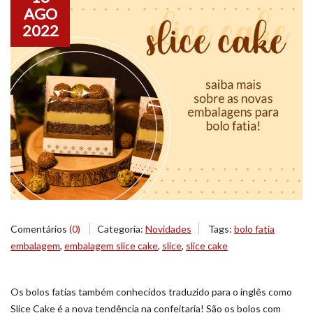
AGO
2022
Comentários
(0)
Categoria:
Novidades
Tags:
bolo fatia
embalagem
,
embalagem slice cake
,
slice
,
slice cake
Os bolos fatias também conhecidos traduzido para o inglês como
Slice Cake é a nova tendência na confeitaria! São os bolos com