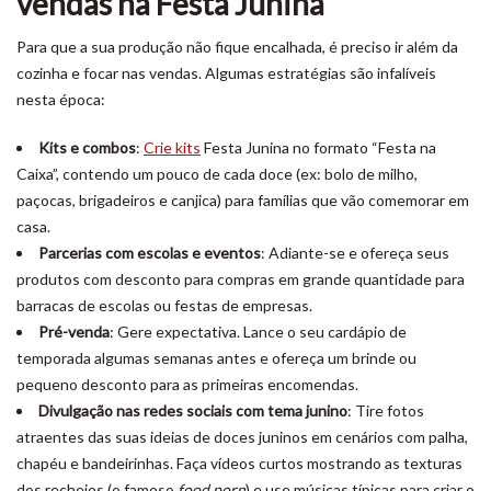
vendas na Festa Junina
Para que a sua produção não fique encalhada, é preciso ir além da
cozinha e focar nas vendas. Algumas estratégias são infalíveis
nesta época:
Kits e combos
:
Crie kits
Festa Junina no formato “Festa na
Caixa”, contendo um pouco de cada doce (ex: bolo de milho,
paçocas, brigadeiros e canjica) para famílias que vão comemorar em
casa.
Parcerias com escolas e eventos
: Adiante-se e ofereça seus
produtos com desconto para compras em grande quantidade para
barracas de escolas ou festas de empresas.
Pré-venda
: Gere expectativa. Lance o seu cardápio de
temporada algumas semanas antes e ofereça um brinde ou
pequeno desconto para as primeiras encomendas.
Divulgação nas redes sociais com tema junino
: Tire fotos
atraentes das suas ideias de doces juninos em cenários com palha,
chapéu e bandeirinhas. Faça vídeos curtos mostrando as texturas
dos recheios (o famoso
food porn
) e use músicas típicas para criar o