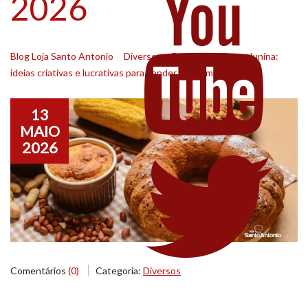
2026
Blog Loja Santo Antonio
>
Diversos
>
Doces para Festa Junina:
ideias criativas e lucrativas para vender mais em 2026
13
MAIO
2026
Comentários
(0)
Categoria:
Diversos