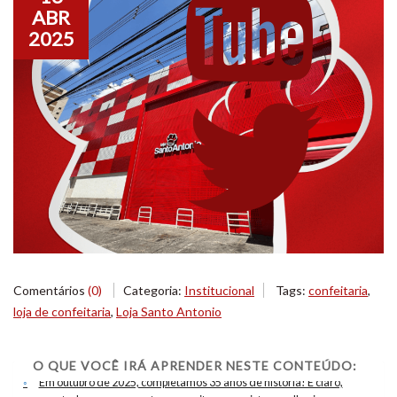
ABR
2025
Comentários
(0)
Categoria:
Institucional
Tags:
confeitaria
,
loja de confeitaria
,
Loja Santo Antonio
O QUE VOCÊ IRÁ APRENDER NESTE CONTEÚDO:
Em outubro de 2025, completamos 35 anos de história! E claro,