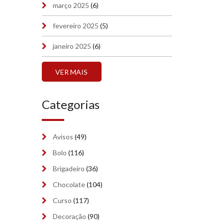
março 2025
(6)
fevereiro 2025
(5)
janeiro 2025
(6)
dezembro 2024
(7)
VER MAIS
novembro 2024
(7)
Categorias
outubro 2024
(7)
setembro 2024
(6)
Avisos
(49)
agosto 2024
(2)
Bolo
(116)
julho 2024
Brigadeiro
(36)
(2)
Chocolate
(104)
junho 2024
(2)
Curso
(117)
maio 2024
(7)
Decoração
(90)