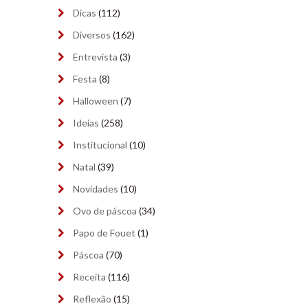
abril 2024
(9)
Dicas
(112)
Diversos
(162)
março 2024
(6)
Entrevista
(3)
fevereiro 2024
(5)
Festa
(8)
janeiro 2024
(9)
Halloween
(7)
dezembro 2023
(8)
Ideias
(258)
Institucional
(10)
novembro 2023
(9)
Natal
(39)
outubro 2023
(9)
Novidades
(10)
setembro 2023
(9)
Ovo de páscoa
(34)
Papo de Fouet
(1)
agosto 2023
(9)
Páscoa
(70)
julho 2023
(8)
Receita
(116)
junho 2023
(9)
Reflexão
(15)