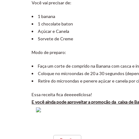
Você vai precisar de:
1 banana
1 chocolate baton
Açúcar e Canela
Sorvete de Creme
Modo de preparo:
Faça um corte de comprido na Banana com casca e i
Coloque no microondas de 20 a 30 segundos (depen
Retire do microondas e penere açúcar e canela por 
Essa receita fica deeeeeliciosa!
E você ainda pode aproveitar a promoção da caixa de B