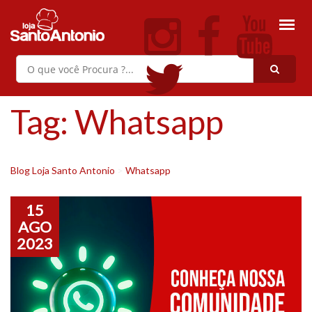
Tag:
Whatsapp
Blog Loja Santo Antonio
>
Whatsapp
15
AGO
2023