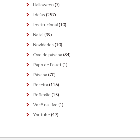
novembro 2023
(9)
Halloween
(7)
outubro 2023
(9)
Ideias
(257)
Institucional
(10)
setembro 2023
(9)
Natal
(39)
agosto 2023
(9)
Novidades
(10)
julho 2023
(8)
Ovo de páscoa
(34)
Papo de Fouet
(1)
junho 2023
(9)
Páscoa
(70)
maio 2023
(9)
Receita
(116)
abril 2023
(8)
Reflexão
(15)
março 2023
(9)
Você na Live
(1)
Youtube
(47)
fevereiro 2023
(4)
janeiro 2023
(9)