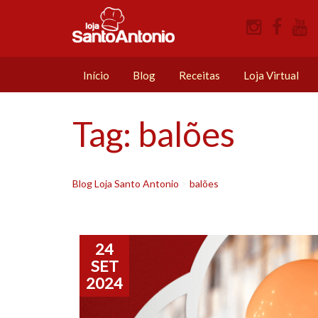
Início
Blog
Receitas
Loja Virtual
Tag:
balões
Blog Loja Santo Antonio
>
balões
24
SET
2024