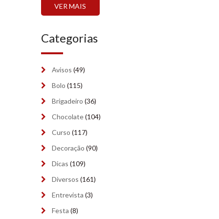
outubro 2024
(7)
VER MAIS
setembro 2024
(6)
Categorias
agosto 2024
(2)
julho 2024
(2)
Avisos
(49)
junho 2024
(2)
Bolo
(115)
maio 2024
Brigadeiro
(7)
(36)
Chocolate
(104)
abril 2024
(9)
Curso
(117)
março 2024
(6)
Decoração
(90)
fevereiro 2024
(5)
Dicas
(109)
Diversos
(161)
janeiro 2024
(9)
Entrevista
(3)
dezembro 2023
(8)
Festa
(8)