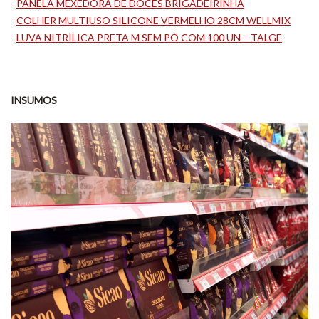
–
PANELA MEXEDORA DE DOCES BRIGADEIRINHA
–
COLHER MULTIUSO SILICONE VERMELHO 28CM WELLMIX
–
LUVA NITRÍLICA PRETA M SEM PÓ COM 100 UN – TALGE
INSUMOS