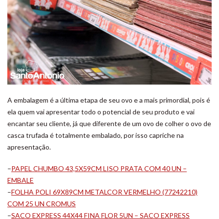
A embalagem é a última etapa de seu ovo e a mais primordial, pois é
ela quem vai apresentar todo o potencial de seu produto e vai
encantar seu cliente, já que diferente de um ovo de colher o ovo de
casca trufada é totalmente embalado, por isso capriche na
apresentação.
–
PAPEL CHUMBO 43,5X59CM LISO PRATA COM 40 UN –
EMBALE
–
FOLHA POLI 69X89CM METALCOR VERMELHO (77242210)
COM 25 UN CROMUS
–
SACO EXPRESS 44X44 FINA FLOR 5UN – SACO EXPRESS