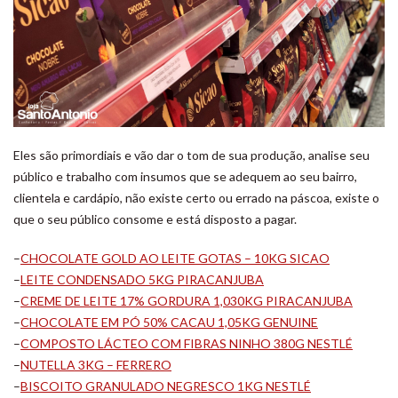
Eles são primordiais e vão dar o tom de sua produção, analise seu
público e trabalho com insumos que se adequem ao seu bairro,
clientela e cardápio, não existe certo ou errado na páscoa, existe o
que o seu público consome e está disposto a pagar.
–
CHOCOLATE GOLD AO LEITE GOTAS – 10KG SICAO
–
LEITE CONDENSADO 5KG PIRACANJUBA
–
CREME DE LEITE 17% GORDURA 1,030KG PIRACANJUBA
–
CHOCOLATE EM PÓ 50% CACAU 1,05KG GENUINE
–
COMPOSTO LÁCTEO COM FIBRAS NINHO 380G NESTLÉ
–
NUTELLA 3KG – FERRERO
–
BISCOITO GRANULADO NEGRESCO 1KG NESTLÉ