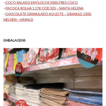
–
COCO RALADO EM FLOCOS 500G FRES COCO
–
PAÇOCA ROLHA 1.17K COD 325 – SANTA HELENA
–
CHOCOLATE GRANULADO AO LEITE – GRANULE 130G
MELKEN – HARALD
EMBALAGENS