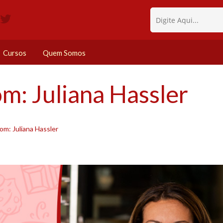
Cursos
Quem Somos
m: Juliana Hassler
om: Juliana Hassler