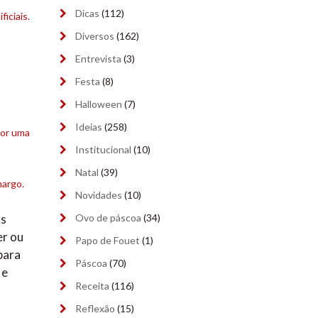
abril 2024
(9)
Dicas
(112)
iciais.
Diversos
(162)
março 2024
(6)
Entrevista
(3)
fevereiro 2024
(5)
Festa
(8)
janeiro 2024
(9)
Halloween
(7)
dezembro 2023
(8)
Ideias
(258)
por uma
Institucional
(10)
novembro 2023
(9)
Natal
(39)
margo.
outubro 2023
(9)
Novidades
(10)
setembro 2023
(9)
Ovo de páscoa
(34)
os
er ou
Papo de Fouet
(1)
agosto 2023
(9)
para
Páscoa
(70)
 e
julho 2023
(8)
Receita
(116)
junho 2023
(9)
Reflexão
(15)