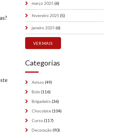
março 2025
(6)
fevereiro 2025
(5)
bas?
janeiro 2025
(6)
dezembro 2024
(7)
VER MAIS
novembro 2024
(7)
Categorias
outubro 2024
(7)
setembro 2024
(6)
este
Avisos
(49)
agosto 2024
(2)
Bolo
(116)
julho 2024
Brigadeiro
(36)
(2)
Chocolate
(104)
junho 2024
(2)
Curso
(117)
maio 2024
(7)
Decoração
(90)