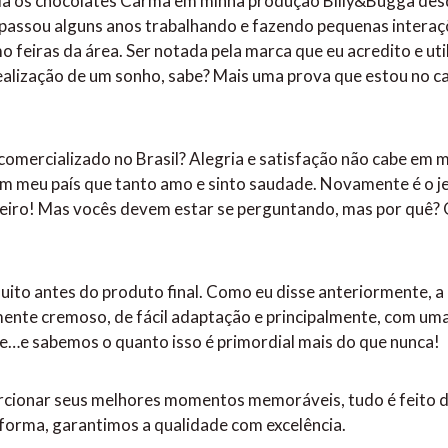
eria os chocolates Carma em minha produção Billy&Bugga des
 passou alguns anos trabalhando e fazendo pequenas intera
 feiras da área. Ser notada pela marca que eu acredito e uti
Realização de um sonho, sabe? Mais uma prova que estou no 
omercializado no Brasil? Alegria e satisfação não cabe em 
em meu país que tanto amo e sinto saudade. Novamente é o je
erteiro! Mas vocês devem estar se perguntando, mas por quê?
uito antes do produto final. Como eu disse anteriormente, 
ente cremoso, de fácil adaptação e principalmente, com um
…e sabemos o quanto isso é primordial mais do que nunca!
orcionar seus melhores momentos memoráveis, tudo é feito 
forma, garantimos a qualidade com excelência.