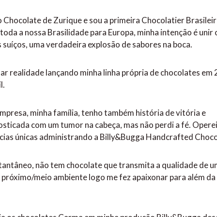
Chocolate de Zurique e sou a primeira Chocolatier Brasileir
toda a nossa Brasilidade para Europa, minha intenção é unir 
s suíços, uma verdadeira explosão de sabores na boca.
r realidade lançando minha linha própria de chocolates em 
il.
presa, minha família, tenho também história de vitória e
osticada com um tumor na cabeça, mas não perdi a fé. Operei
ências únicas administrando a Billy&Bugga Handcrafted Choc
tantâneo, não tem chocolate que transmita a qualidade de 
o próximo/meio ambiente logo me fez apaixonar para além da