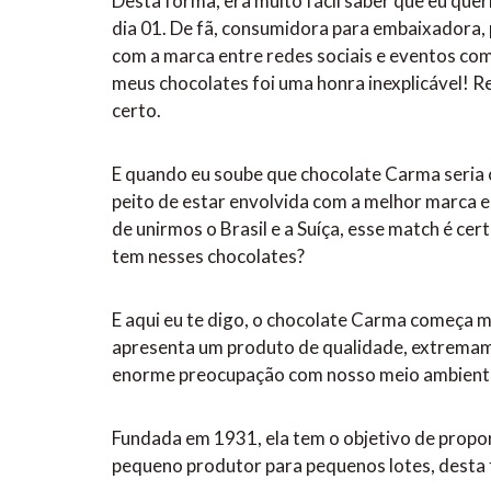
Desta forma, era muito fácil saber que eu qu
dia 01. De fã, consumidora para embaixadora,
com a marca entre redes sociais e eventos como
meus chocolates foi uma honra inexplicável! 
certo.
E quando eu soube que chocolate Carma seria c
peito de estar envolvida com a melhor marca 
de unirmos o Brasil e a Suíça, esse match é c
tem nesses chocolates?
E aqui eu te digo, o chocolate Carma começa m
apresenta um produto de qualidade, extremam
enorme preocupação com nosso meio ambiente
Fundada em 1931, ela tem o objetivo de prop
pequeno produtor para pequenos lotes, desta 