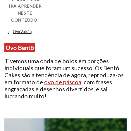
Ovo Bentô
IRÁ APRENDER
NESTE
Ovo Cravejado
CONTEÚDO:
Mini Ovos
Ovo Vulcão
Ovo Bentô
Tivemos uma onda de bolos em porções
individuais que foram um sucesso. Os Bentô
Cakes são a tendência de agora, reproduza-os
em formato de
ovo de páscoa
, com frases
engraçadas e desenhos divertidos, e sai
lucrando muito!