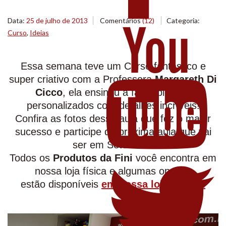
Data:
25 de julho de 2013
Comentários
(12)
Categoria:
Curso
,
Ideias
Essa semana teve um Curso fantástico e
super criativo com a Professora
Margareth Di
Cicco
, ela ensinou a fazer pirulitos
personalizados com detalhes incríveis!
Confira as fotos dessa aula que fez o maior
sucesso e participe da próxima aula que vai
ser em Setembro.
Todos os
Produtos da Fini
você encontra em
nossa loja física e algumas opções
estão disponíveis
em nossa loja virtual.