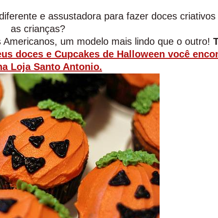
diferente e assustadora para fazer doces criativos
as crianças?
 Americanos, um modelo mais lindo que o outro!
seus doces e Cupcakes de Halloween você enco
na Loja Santo Antonio.