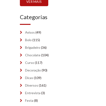
VER MAIS
setembro 2024
(6)
Categorias
agosto 2024
(2)
julho 2024
(2)
Avisos
(49)
junho 2024
(2)
Bolo
(115)
maio 2024
Brigadeiro
(7)
(36)
Chocolate
(104)
abril 2024
(9)
Curso
(117)
março 2024
(6)
Decoração
(90)
fevereiro 2024
(5)
Dicas
(109)
Diversos
(161)
janeiro 2024
(9)
Entrevista
(3)
dezembro 2023
(8)
Festa
(8)
novembro 2023
(9)