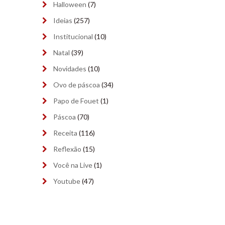
Halloween
(7)
outubro 2023
(9)
Ideias
(257)
Institucional
(10)
setembro 2023
(9)
Natal
(39)
agosto 2023
(9)
Novidades
(10)
julho 2023
(8)
Ovo de páscoa
(34)
Papo de Fouet
(1)
junho 2023
(9)
Páscoa
(70)
maio 2023
(9)
Receita
(116)
abril 2023
(8)
Reflexão
(15)
março 2023
(9)
Você na Live
(1)
Youtube
(47)
fevereiro 2023
(4)
janeiro 2023
(9)