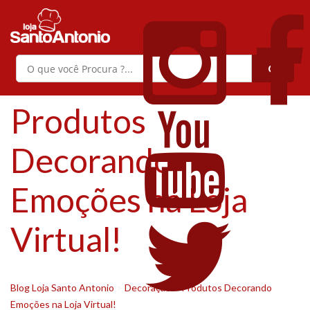
Produtos
Decorando
Emoções na Loja
Virtual!
Blog Loja Santo Antonio
>
Decoração
>
Produtos Decorando
Emoções na Loja Virtual!