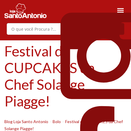
Festival de
CUPCAKES da
Chef Solange
Piagge!
Blog Loja Santo Antonio
>
Bolo
>
Festival de CUPCAKES da Chef
Solange Piagge!