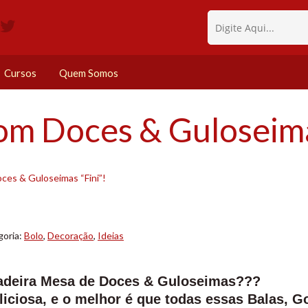
Cursos
Quem Somos
om Doces & Guloseimas
ces & Guloseimas “Fini”!
goria:
Bolo
,
Decoração
,
Ideias
dadeira Mesa de Doces & Guloseimas???
liciosa, e o melhor é que todas essas Balas, 