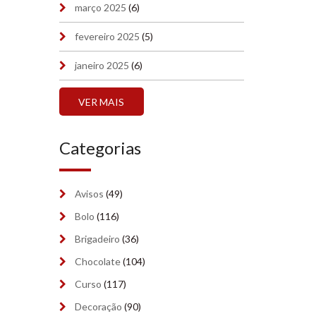
março 2025
(6)
fevereiro 2025
(5)
janeiro 2025
(6)
dezembro 2024
(7)
VER MAIS
novembro 2024
(7)
Categorias
outubro 2024
(7)
setembro 2024
(6)
Avisos
(49)
agosto 2024
(2)
Bolo
(116)
julho 2024
Brigadeiro
(36)
(2)
Chocolate
(104)
junho 2024
(2)
Curso
(117)
maio 2024
(7)
Decoração
(90)