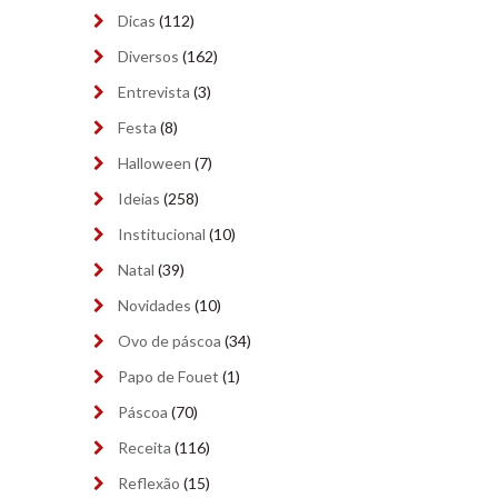
abril 2024
(9)
Dicas
(112)
Diversos
(162)
março 2024
(6)
Entrevista
(3)
fevereiro 2024
(5)
Festa
(8)
janeiro 2024
(9)
Halloween
(7)
dezembro 2023
(8)
Ideias
(258)
Institucional
(10)
novembro 2023
(9)
Natal
(39)
outubro 2023
(9)
Novidades
(10)
setembro 2023
(9)
Ovo de páscoa
(34)
Papo de Fouet
(1)
agosto 2023
(9)
Páscoa
(70)
julho 2023
(8)
Receita
(116)
junho 2023
(9)
Reflexão
(15)