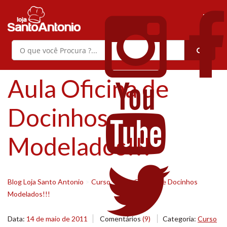
Aula Oficina de
Docinhos
Modelados!!!
Blog Loja Santo Antonio
>
Curso
>
Aula Oficina de Docinhos
Modelados!!!
Data:
14 de maio de 2011
Comentários
(9)
Categoria:
Curso