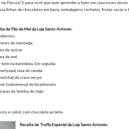
 na Páscoa? E para você que quer aprender a fazer em casa esses doces
sa linhas de chocolates em barra, embalagens, recheios, frutas secas e 
ita de Pão de Mel da Loja Santo Antonio:
edientes:
lheres de manteiga
ara de açúcar
ara de mel
r bem na batedeira. Em seguida:
her(sopa) rasa de canela
her(cha) de cravo em pó
lher (sobremesa) de bicarbonato
icaras de farinha de trigo
osto e cobrir com chocolate ao leite.
Receita de Truffa Especial da Loja Santo Antonio: