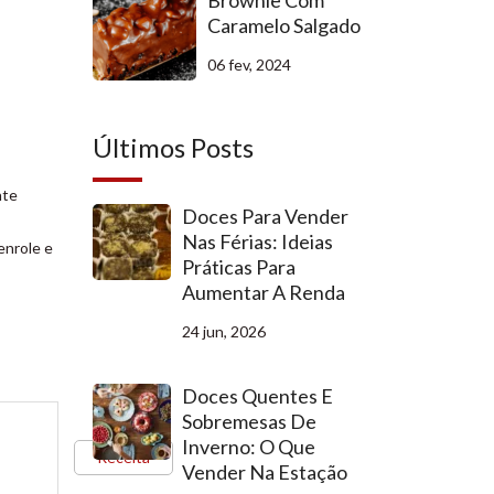
Brownie Com
Caramelo Salgado
06 fev, 2024
Últimos Posts
nte
Doces Para Vender
Nas Férias: Ideias
enrole e
Práticas Para
Aumentar A Renda
24 jun, 2026
Doces Quentes E
Sobremesas De
Inverno: O Que
Receita
Vender Na Estação