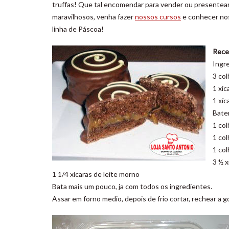
truffas! Que tal encomendar para vender ou presentear
maravilhosos, venha fazer
nossos cursos
e conhecer nos
linha de Páscoa!
Rece
Ingr
3 co
1 xíc
1 xíc
Bate
1 col
1 col
1 co
3 ½ x
1 1/4 xícaras de leite morno
Bata mais um pouco, ja com todos os ingredientes.
Assar em forno medio, depois de frio cortar, rechear a g