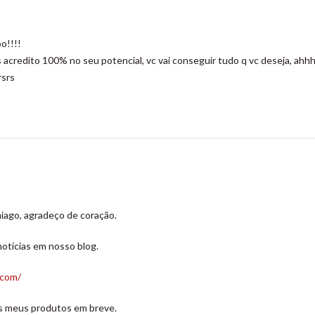
o!!!!
acredito 100% no seu potencial, vc vai conseguir tudo q vc deseja, ahh
rsrs
iago, agradeço de coração.
otícias em nosso blog.
.com/
os meus produtos em breve.