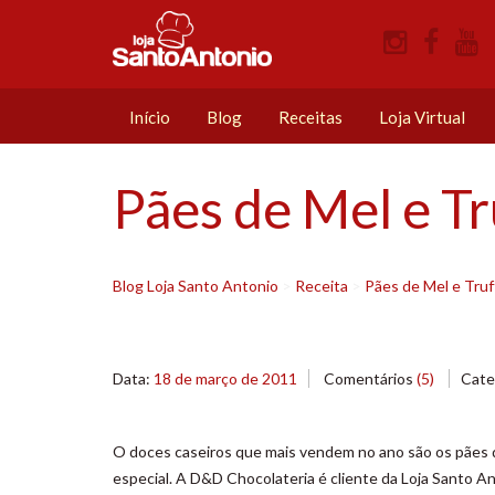
Início
Blog
Receitas
Loja Virtual
Pães de Mel e T
Blog Loja Santo Antonio
>
Receita
>
Pães de Mel e Truf
Data:
18 de março de 2011
Comentários
(5)
Cate
O doces caseiros que mais vendem no ano são os pães d
especial. A D&D Chocolateria é cliente da Loja Santo An