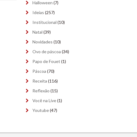
Halloween
(7)
outubro 2023
(9)
Ideias
(257)
Institucional
(10)
setembro 2023
(9)
Natal
(39)
agosto 2023
(9)
Novidades
(10)
julho 2023
(8)
Ovo de páscoa
(34)
Papo de Fouet
(1)
junho 2023
(9)
Páscoa
(70)
maio 2023
(9)
Receita
(116)
abril 2023
(8)
Reflexão
(15)
março 2023
(9)
Você na Live
(1)
Youtube
(47)
fevereiro 2023
(4)
janeiro 2023
(9)