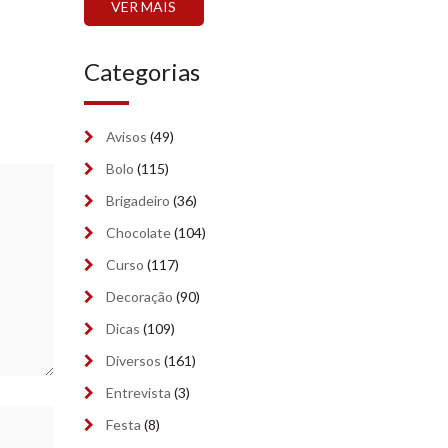
VER MAIS
setembro 2024
(6)
Categorias
agosto 2024
(2)
julho 2024
(2)
Avisos
(49)
junho 2024
(2)
Bolo
(115)
maio 2024
Brigadeiro
(7)
(36)
Chocolate
(104)
abril 2024
(9)
Curso
(117)
março 2024
(6)
Decoração
(90)
fevereiro 2024
(5)
Dicas
(109)
Diversos
(161)
janeiro 2024
(9)
Entrevista
(3)
dezembro 2023
(8)
Festa
(8)
novembro 2023
(9)