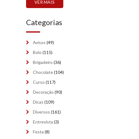
VER MAIS
setembro 2024
(6)
Categorias
agosto 2024
(2)
julho 2024
(2)
Avisos
(49)
junho 2024
(2)
Bolo
(115)
maio 2024
Brigadeiro
(7)
(36)
Chocolate
(104)
abril 2024
(9)
Curso
(117)
março 2024
(6)
Decoração
(90)
fevereiro 2024
(5)
Dicas
(109)
Diversos
(161)
janeiro 2024
(9)
Entrevista
(3)
dezembro 2023
(8)
Festa
(8)
novembro 2023
(9)