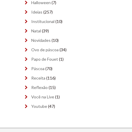
Halloween
(7)
outubro 2023
(9)
Ideias
(257)
Institucional
(10)
setembro 2023
(9)
Natal
(39)
agosto 2023
(9)
Novidades
(10)
julho 2023
(8)
Ovo de páscoa
(34)
Papo de Fouet
(1)
junho 2023
(9)
Páscoa
(70)
maio 2023
(9)
Receita
(116)
abril 2023
(8)
Reflexão
(15)
março 2023
(9)
Você na Live
(1)
Youtube
(47)
fevereiro 2023
(4)
janeiro 2023
(9)