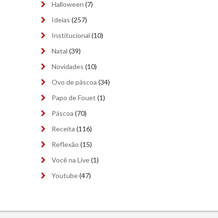
Halloween
(7)
outubro 2023
(9)
Ideias
(257)
Institucional
(10)
setembro 2023
(9)
Natal
(39)
agosto 2023
(9)
Novidades
(10)
julho 2023
(8)
Ovo de páscoa
(34)
Papo de Fouet
(1)
junho 2023
(9)
Páscoa
(70)
maio 2023
(9)
Receita
(116)
abril 2023
(8)
Reflexão
(15)
março 2023
(9)
Você na Live
(1)
Youtube
(47)
fevereiro 2023
(4)
janeiro 2023
(9)