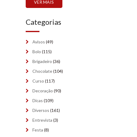
VER MAIS
setembro 2024
(6)
Categorias
agosto 2024
(2)
julho 2024
(2)
Avisos
(49)
junho 2024
(2)
Bolo
(115)
maio 2024
Brigadeiro
(7)
(36)
Chocolate
(104)
abril 2024
(9)
Curso
(117)
março 2024
(6)
Decoração
(90)
fevereiro 2024
(5)
Dicas
(109)
Diversos
(161)
janeiro 2024
(9)
Entrevista
(3)
dezembro 2023
(8)
Festa
(8)
novembro 2023
(9)